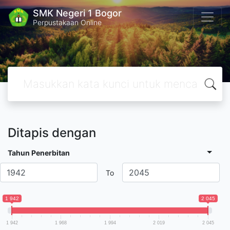
SMK Negeri 1 Bogor
Perpustakaan Online
Ditapis dengan
Tahun Penerbitan
To
1 942
2 045
1 942
1 968
1 994
2 019
2 045