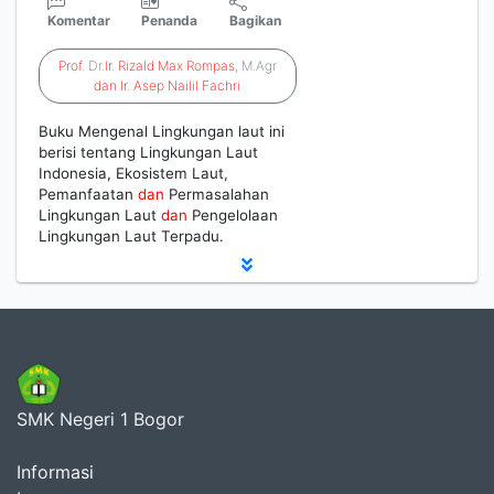
Komentar
Penanda
Bagikan
Prof
. Dr.
Ir
.
Rizald
Max
Rompas
, M.Agr
dan
Ir
.
Asep
Nailil
Fachri
Buku Mengenal Lingkungan laut ini
berisi tentang Lingkungan Laut
Indonesia, Ekosistem Laut,
Pemanfaatan
dan
Permasalahan
Lingkungan Laut
dan
Pengelolaan
Lingkungan Laut Terpadu.
SMK Negeri 1 Bogor
Informasi