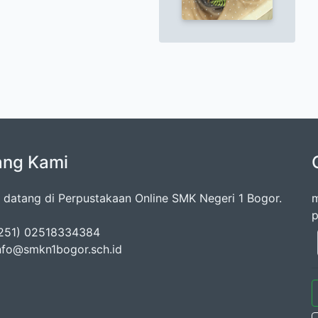
ang Kami
 datang di Perpustakaan Online SMK Negeri 1 Bogor.
m
p
0251) 02518334384
info@smkn1bogor.sch.id