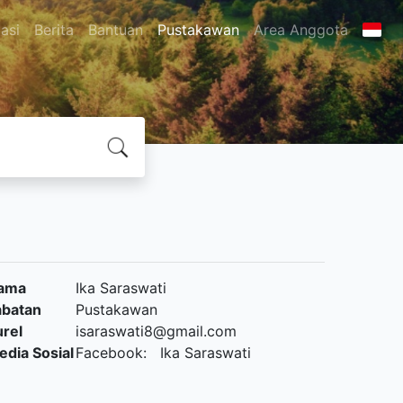
asi
Berita
Bantuan
Pustakawan
Area Anggota
ama
Ika Saraswati
abatan
Pustakawan
urel
isaraswati8@gmail.com
edia Sosial
Facebook: Ika Saraswati