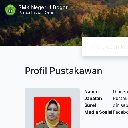
SMK Negeri 1 Bogor
Perpustakaan Online
Profil Pustakawan
Nama
Dini Sa
Jabatan
Pusta
Surel
dinisa
Media Sosial
Facebo