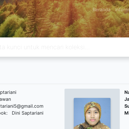
Beranda
Inform
ptariani
N
kawan
J
ptariani5@gmail.com
S
ok: Dini Saptariani
M