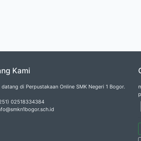
ang Kami
 datang di Perpustakaan Online SMK Negeri 1 Bogor.
m
p
0251) 02518334384
info@smkn1bogor.sch.id